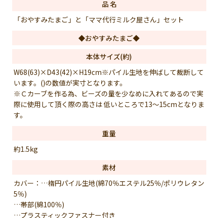
品 名
「おやすみたまご」と「ママ代行ミルク屋さん」セット
◆おやすみたまご◆
本体サイズ(約)
W68(63)×D43(42)×H19cm※パイル生地を伸ばして裁断して
います。()の数値が実寸となります。
※Ｃカーブを作る為、ビーズの量を少なめに入れてあるので実
際に使用して頂く際の高さは 低いところで13〜15cmとなりま
す。
重量
約1.5kg
素材
カバー：…楕円パイル生地(綿70％エステル25％/ポリウレタン
5％)
…帯部(綿100％)
…プラスティックファスナー付き