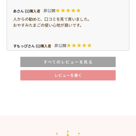
非公開
あ
1
購入者
人からの勧めと、口コミを見て買いました。

おやすみたまごの使い心地が良いです。
非公開
すもっぴ
1
購入者
とても良い商品でした。

ありがとうございました。
すべてのレビューを見る
レビューを書く
非公開
てつ
1
購入者
双子用にお試しで一つ購入してみました。おやすみたまごで
リラックスしてくれてるようなので、もう一つ購入も検討し
たいと思います。
非公開
みるく
1
購入者
双子の姉妹を育てています。
