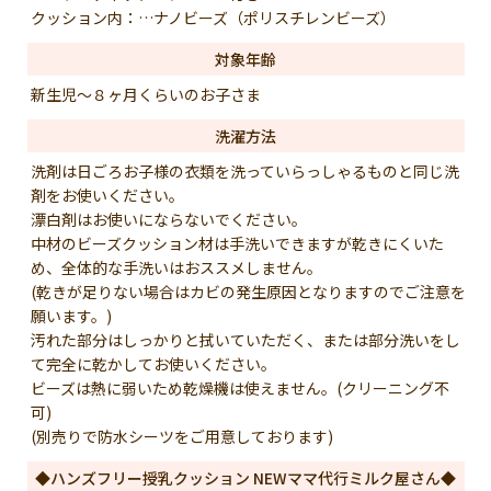
クッション内：…ナノビーズ（ポリスチレンビーズ）
対象年齢
新生児～８ヶ月くらいのお子さま
洗濯方法
洗剤は日ごろお子様の衣類を洗っていらっしゃるものと同じ洗
剤をお使いください。
漂白剤はお使いにならないでください。
中材のビーズクッション材は手洗いできますが乾きにくいた
め、全体的な手洗いはおススメしません。
(乾きが足りない場合はカビの発生原因となりますのでご注意を
願います。)
汚れた部分はしっかりと拭いていただく、または部分洗いをし
て完全に乾かしてお使いください。
ビーズは熱に弱いため乾燥機は使えません。(クリーニング不
可)
(別売りで防水シーツをご用意しております)
◆ハンズフリー授乳クッション NEWママ代行ミルク屋さん◆