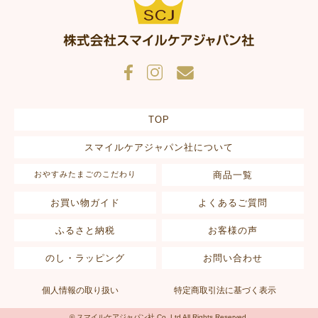
抱っこで寝てしまったときに、おやすみたまごの上に置くと
泣かずにそのまま寝てくれます。とても助かりました。二つ
目を購入したいと思っています。
30代
T
1
購入者
生後1ヶ月です。よく寝てくれます！熱がこもるので、クーラ
ーや扇風機を活用しています。
TOP
スマイルケアジャパン社について
おやすみたまごのこだわり
商品一覧
お買い物ガイド
よくあるご質問
ふるさと納税
お客様の声
のし・ラッピング
お問い合わせ
個人情報の取り扱い
特定商取引法に基づく表示
© スマイルケアジャパン社 Co.,Ltd All Rights Reserved.