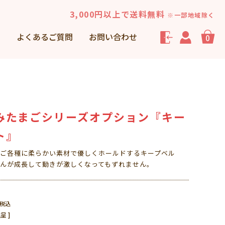
3,000円以上で送料無料
※一部地域除く
声
よくあるご質問
お問い合わせ
0
みたまごシリーズオプション『キー
ト』
ご各種に柔らかい素材で優しくホールドするキープベル
んが成長して動きが激しくなってもずれません。
税込
呈 ]