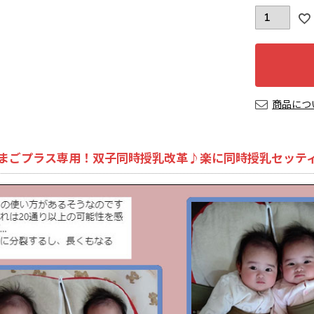
商品につ
まごプラス専用！双子同時授乳改革♪楽に同時授乳セッテ