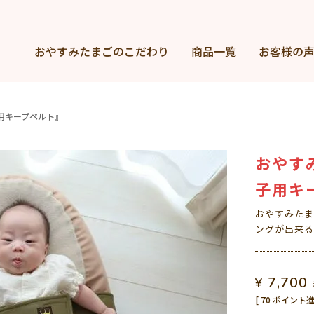
おやすみたまごの
こだわり
商品一覧
お客様の
用キープベルト』
おやす
子用キ
おやすみたま
ングが出来る
7,700
¥
[
70
ポイント進