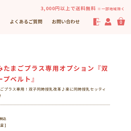
3,000円以上で送料無料
※一部地域除く
声
よくあるご質問
お問い合わせ
0
みたまごプラス専用オプション『双
ープベルト』
ごプラス専用！双子同時授乳改革♪楽に同時授乳セッティ
!
税込
呈 ]