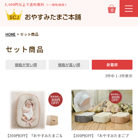
3,000円以上で送料無料
※一部地域除く
0
HOME
セット商品
セット商品
価格が安い順
価格が高い順
新着順
3
件中
1
-
3
件表示
【300円OFF】『おやすみたまご＆
【300円OFF】『おやすみたまごプ