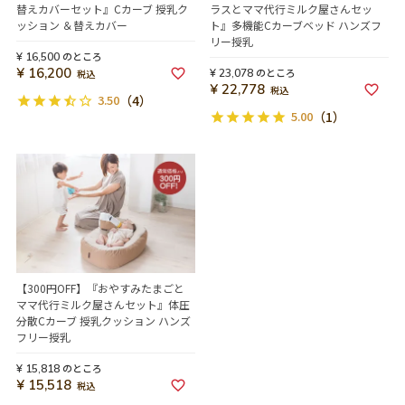
替えカバーセット』Cカーブ 授乳ク
ラスとママ代行ミルク屋さんセッ
ッション ＆替えカバー
ト』多機能Cカーブベッド ハンズフ
リー授乳
のところ
¥
16,500
¥
16,200
のところ
¥
23,078
税込
¥
22,778
税込
3.50
（4）
5.00
（1）
【300円OFF】『おやすみたまごと
ママ代行ミルク屋さんセット』体圧
分散Cカーブ 授乳クッション ハンズ
フリー授乳
のところ
¥
15,818
¥
15,518
税込