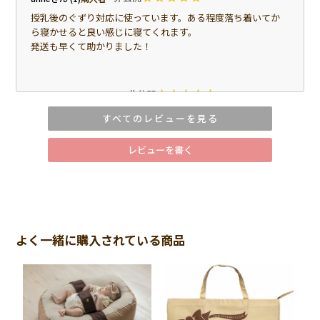
授乳後のぐずり対応に使っています。ある程度落ち着いてか
ら寝かせると良い感じに寝てくれます。

発送も早くて助かりました！
非公開
おにぎり
1
購入者
布団だと眠りが浅かったのが、おやすみたまごを使ったらぐ
すべてのレビューを見る
っすり眠ってくれるようになりました！

今後も使っていきます！
レビューを書く
非公開
ママ
1
購入者
産後からおやすみたまごを使い始めました。

赤ちゃんを寝かせる時に、ちょうどいい角度とフィット感で
よく一緒に購入されている商品
包んでくれるので、抱っこから置く時にも使いやすくてお気
に入りです。

特に授乳後、そのままおやすみたまごに寝かせると落ち着い
てくれることが多く、抱っこで寝かしつける時間が少しラク
になりました。

上の子のお世話もあるので、赤ちゃんを安心して寝かせてお