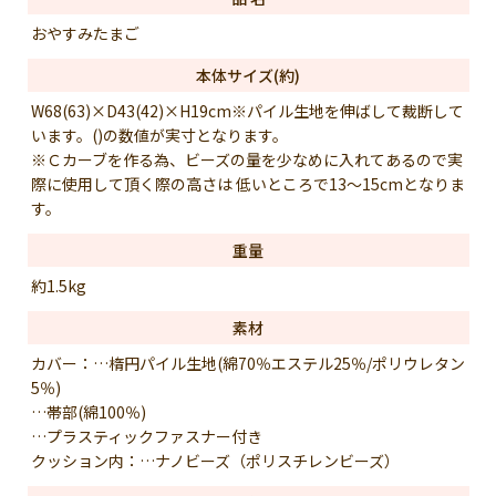
おやすみたまご
本体サイズ(約)
W68(63)×D43(42)×H19cm※パイル生地を伸ばして裁断して
います。()の数値が実寸となります。
※Ｃカーブを作る為、ビーズの量を少なめに入れてあるので実
際に使用して頂く際の高さは 低いところで13〜15cmとなりま
す。
重量
約1.5kg
素材
カバー：…楕円パイル生地(綿70％エステル25％/ポリウレタン
5％)
…帯部(綿100％)
…プラスティックファスナー付き
クッション内：…ナノビーズ（ポリスチレンビーズ）