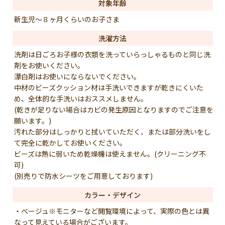
対象年齢
新生児～８ヶ月くらいのお子さま
洗濯方法
洗剤は日ごろお子様の衣類を洗っていらっしゃるものと同じ洗
剤をお使いください。
漂白剤はお使いにならないでください。
中材のビーズクッション材は手洗いできますが乾きにくいた
め、全体的な手洗いはおススメしません。
(乾きが足りない場合はカビの発生原因となりますのでご注意を
願います。)
汚れた部分はしっかりと拭いていただく、または部分洗いをし
て完全に乾かしてお使いください。
ビーズは熱に弱いため乾燥機は使えません。(クリーニング不
可)
(別売りで防水シーツをご用意しております)
カラー・デザイン
・ベージュ※モニターなど閲覧環境によって、実際の色とは異
なって見えている場合がございます。