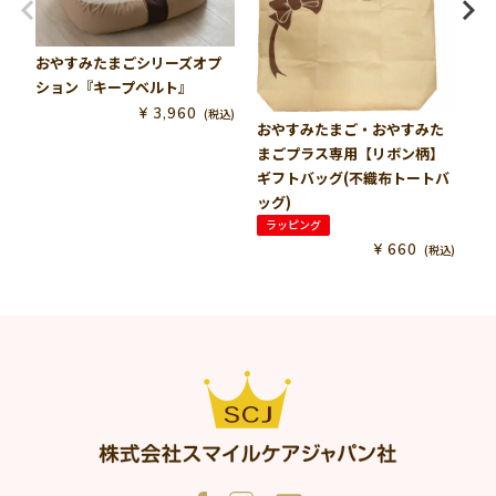
ける場所があるのは本当に助かります。

産後の「抱っこじゃないと寝ない」に悩んでいる方には、一
度試してみてほしいアイテムです。
おやすみたまごシリーズオプ
ション『キープベルト』
お
ス
¥
3,960
税込
非公開
おやすみたまご・おやすみた
みずまんじゅう
1
購入者
まごプラス専用【リボン柄】
届いてすぐに試してみました！気持ちよさそうに熟睡してく
ギフトバッグ(不織布トートバ
れて買ってよかったです。泣くときは、抱っこである程度寝
ッグ)
かせてから置いてあげるとうまくいきますよ！
ラッピング
¥
660
税込
非公開
いぶき
1
購入者
よく寝てくれます

持ち運びも容易でよかったです
非公開
みみ
1
購入者
届いてすぐに使いました！

柔らかいクッションで赤ちゃんもぐっすりです。

ただ在庫があれば、今後を考えて、BIGを買えばよかったなぁ