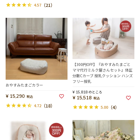
4.57
（21）
【300円OFF】『おやすみたまごと
ママ代行ミルク屋さんセット』体圧
分散Cカーブ 授乳クッション ハンズ
フリー授乳
おやすみたまごカラー
のところ
¥
15,818
¥
15,290
税込
¥
15,518
税込
4.72
（18）
5.00
（4）