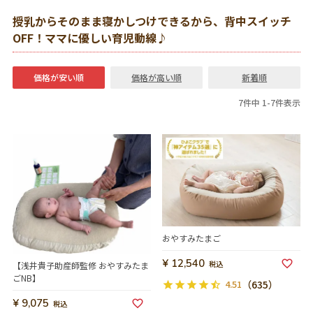
授乳からそのまま寝かしつけできるから、背中スイッチ
OFF！ママに優しい育児動線♪
価格が安い順
価格が高い順
新着順
7
件中
1
-
7
件表示
おやすみたまご
¥
12,540
税込
【浅井貴子助産師監修 おやすみたま
ごNB】
4.51
（635）
¥
9,075
税込