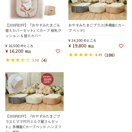
【300円OFF】『おやすみたまご＆
おやすみたまごプラス(多機能Cカー
替えカバーセット』Cカーブ 授乳ク
ブ ベッド)
ッション ＆替えカバー
のところ
¥
24,200
¥
19,800
のところ
¥
16,500
税込
¥
16,200
税込
4.49
（186）
3.50
（4）
【300円OFF】『おやすみたまごプ
ラスとママ代行ミルク屋さんセッ
ト』多機能Cカーブベッド ハンズフ
リー授乳