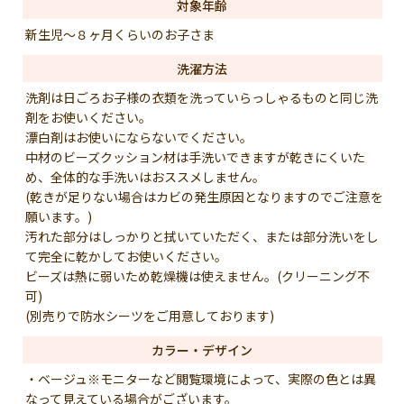
対象年齢
新生児～８ヶ月くらいのお子さま
洗濯方法
洗剤は日ごろお子様の衣類を洗っていらっしゃるものと同じ洗
剤をお使いください。
漂白剤はお使いにならないでください。
中材のビーズクッション材は手洗いできますが乾きにくいた
め、全体的な手洗いはおススメしません。
(乾きが足りない場合はカビの発生原因となりますのでご注意を
願います。)
汚れた部分はしっかりと拭いていただく、または部分洗いをし
て完全に乾かしてお使いください。
ビーズは熱に弱いため乾燥機は使えません。(クリーニング不
可)
(別売りで防水シーツをご用意しております)
カラー・デザイン
・ベージュ※モニターなど閲覧環境によって、実際の色とは異
なって見えている場合がございます。