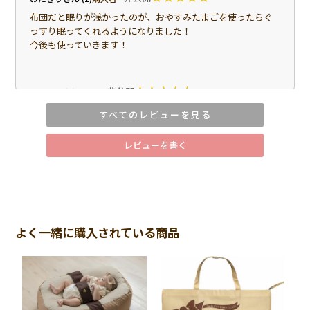
布団だと眠りが浅かったのが、おやすみたまごを使ったらぐ
っすり眠ってくれるようになりました！

今後も使っていきます！
非公開
ママ
1
購入者
産後からおやすみたまごを使い始めました。

すべてのレビューを見る
赤ちゃんを寝かせる時に、ちょうどいい角度とフィット感で
包んでくれるので、抱っこから置く時にも使いやすくてお気
レビューを書く
に入りです。

特に授乳後、そのままおやすみたまごに寝かせると落ち着い
てくれることが多く、抱っこで寝かしつける時間が少しラク
になりました。

上の子のお世話もあるので、赤ちゃんを安心して寝かせてお
ける場所があるのは本当に助かります。

よく一緒に購入されている商品
産後の「抱っこじゃないと寝ない」に悩んでいる方には、一
度試してみてほしいアイテムです。
非公開
みずまんじゅう
1
購入者