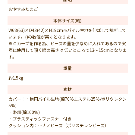
おやすみたまご
本体サイズ(約)
W68(63)×D43(42)×H19cm※パイル生地を伸ばして裁断して
います。()の数値が実寸となります。
※Ｃカーブを作る為、ビーズの量を少なめに入れてあるので実
際に使用して頂く際の高さは 低いところで13〜15cmとなりま
す。
重量
約1.5kg
素材
カバー：…楕円パイル生地(綿70％エステル25％/ポリウレタン
5％)
…帯部(綿100％)
…プラスティックファスナー付き
クッション内：…ナノビーズ（ポリスチレンビーズ）