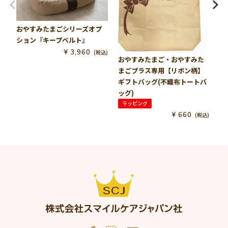
届いてすぐに試してみました！気持ちよさそうに熟睡してく
れて買ってよかったです。泣くときは、抱っこである程度寝
かせてから置いてあげるとうまくいきますよ！
おやすみたまごシリーズオプ
ション『キープベルト』
お
ス
¥
3,960
税込
非公開
おやすみたまご・おやすみた
いぶき
1
購入者
まごプラス専用【リボン柄】
よく寝てくれます

ギフトバッグ(不織布トートバ
持ち運びも容易でよかったです
ッグ)
ラッピング
¥
660
税込
非公開
みみ
1
購入者
届いてすぐに使いました！

柔らかいクッションで赤ちゃんもぐっすりです。

ただ在庫があれば、今後を考えて、BIGを買えばよかったなぁ
と思いました。
非公開
mayo
1
購入者
ベットに寝かせると起きてしまうので困っていましたが、こ
ちらの商品を購入して寝かしつけがすごく楽になりました。