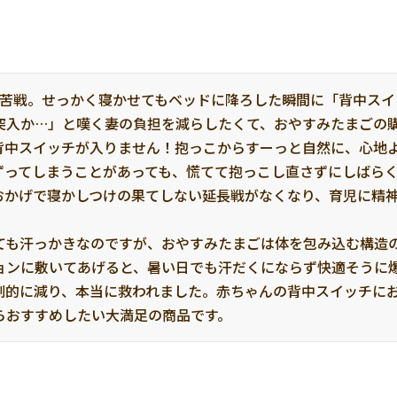
に苦戦。せっかく寝かせてもベッドに降ろした瞬間に「背中ス
突入か…」と嘆く妻の負担を減らしたくて、おやすみたまごの購
背中スイッチが入りません！抱っこからすーっと自然に、心地
ずってしまうことがあっても、慌てて抱っこし直さずにしばら
おかげで寝かしつけの果てしない延長戦がなくなり、育児に精
ても汗っかきなのですが、おやすみたまごは体を包み込む構造
ョンに敷いてあげると、暑い日でも汗だくにならず快適そうに爆
劇的に減り、本当に救われました。赤ちゃんの背中スイッチに
らおすすめしたい大満足の商品です。