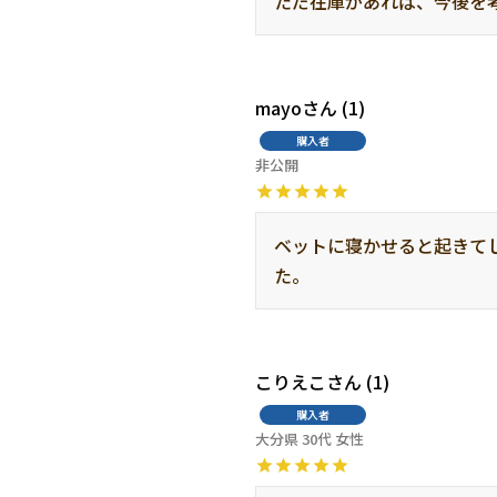
ただ在庫があれば、今後を考
mayo
1
購入者
非公開
ベットに寝かせると起きて
た。
こりえこ
1
購入者
大分県
30代
女性