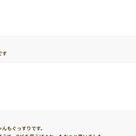
です
んもぐっすりです。
