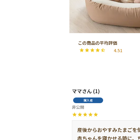
4.51
ママ
1
購入者
非公開
産後からおやすみたまごを使
赤ちゃんを寝かせる時に、