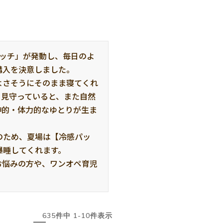
イッチ」が発動し、毎日のよ
入を決意しました。

よさそうにそのまま寝てくれ
く見守っていると、また自然
神的・体力的なゆとりが生ま
のため、夏場は【冷感パッ
睡してくれます。

お悩みの方や、ワンオペ育児
635
件中
1
-
10
件表示