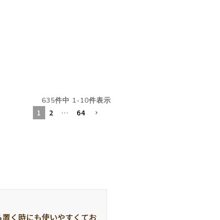
635
件中
1
-
10
件表示
1
2
…
64
ら置く時にも使いやすくてお