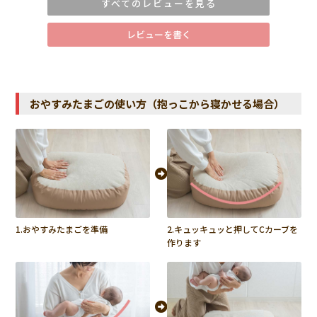
すべてのレビューを見る
産後ケア施設で使用したときにここではとってもよく寝ると
いう印象があり購入しました。自宅に戻っても使えて重宝して
レビューを書く
おります。
非公開
のみみのみ
1
購入者
おやすみたまごの使い方（抱っこから寝かせる場合）
産後ケアホテルに置かれていたものを使わせていただき、生
後3週間の息子の機嫌が良かったので購入することにしまし
た。

ベビーベッドに入れて使えるので、背中スイッチ対策に効果
的です。とても助かっています。
非公開
なお
1
購入者
1.おやすみたまごを準備
2.キュッキュッと押してCカーブを
思ってたより大きい！

作ります
普通のクッションって感じがするけどよく寝てくれることを
期待してます！
非公開
ゆこ
1
購入者