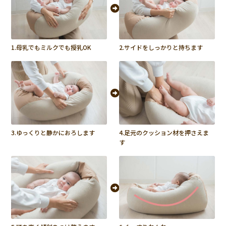
ます。

3歳すぎた今でも、枕・クッション代わりに使っており、今回
も長く使えそうで楽しみです。
1.母乳でもミルクでも授乳OK
2.サイドをしっかりと持ちます
非公開
hiyoko
1
購入者
プレゼントに購入し大変喜んでもらえました。

これから活躍してくれるといいなと期待の気持ちを込めて5を
つけさせてもらいました。
非公開
3.ゆっくりと静かにおろします
4.足元のクッション材を押さえま
ひよこママ
1
購入者
す
昼間も抱っこでないと泣き続け、夜もなかなか寝ついてくれ
ない日々が続き、藁にもすがる思いで購入しました。

うちの子には合っているようで、夜におやすみたまごの上で
授乳した後、寝てしまったらそのままベッドに降ろすと起き
ることもなくスヤスヤと寝てくれました。本当に助かりま
す。

まだお昼寝では上手く寝ついてくれませんが、今後慣れたら