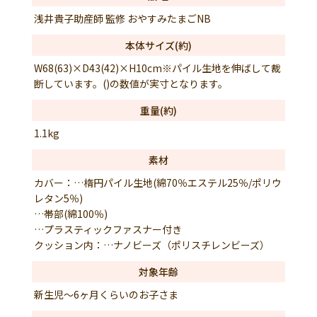
浅井貴子助産師 監修 おやすみたまごNB
本体サイズ(約)
W68(63)×D43(42)×H10cm※パイル生地を伸ばして裁
断しています。()の数値が実寸となります。
重量(約)
1.1kg
素材
カバー：…楕円パイル生地(綿70％エステル25％/ポリウ
レタン5％)
…帯部(綿100％)
…プラスティックファスナー付き
クッション内：…ナノビーズ（ポリスチレンビーズ）
対象年齢
新生児～6ヶ月くらいのお子さま