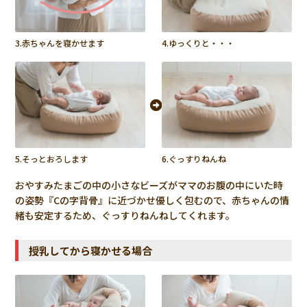
肌触りがとてもよく、クッションに置くとすぐに寝てくれま
す。
3.赤ちゃんを寝かせます
4.ゆっくりと・・・
非公開
ひょっこり45度
1
購入者
届いて早速使いました

抱っこで寝かしつけをして、おやすみたまごの上に寝かせる
とぐずらずに寝続けてくれました！

すやすや寝てくれて子供の為にもかってよかったです！
5.そっとおろします
6.ぐっすりねんね
非公開
まる
1
購入者
おやすみたまごの中の小さなビーズがママのお腹の中にいた時
体が包み込まれ安心するようで、ぐっすり寝てくれていま
の姿勢『Cの字背骨』に近づかせ優しく包むので、赤ちゃんの情
す。おっぱいやミルクをあげる時もちょうど良いです。
緒も安定するため、ぐっすりねんねしてくれます。
授乳してから寝かせる場合
女性
ちょび
1
購入者
第一子の時に購入し、今回第二子でも購入しました。

寝返りするまでの赤ちゃんの居場所として最適ですし、おや
すみたまごのおかげか、とても頭の形の綺麗な子に育ってい