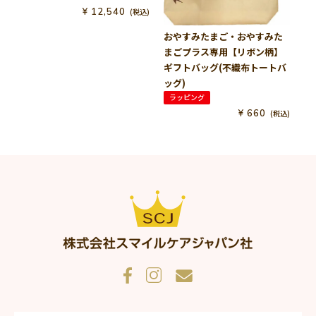
お
¥
12,540
税込
ス
おやすみたまご・おやすみた
まごプラス専用【リボン柄】
ギフトバッグ(不織布トートバ
ッグ)
ラッピング
¥
660
税込