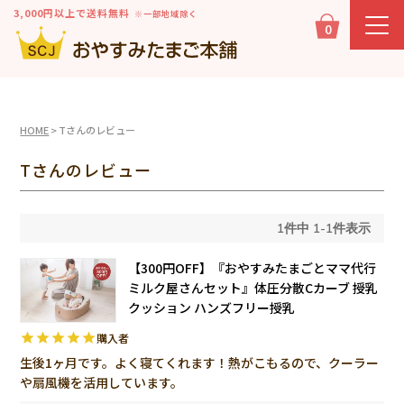
3,000円以上で送料無料
※一部地域除く
0
HOME
Tさんのレビュー
Tさんのレビュー
1
件中
1
-
1
件表示
【300円OFF】『おやすみたまごとママ代行
ミルク屋さんセット』体圧分散Cカーブ 授乳
クッション ハンズフリー授乳
購入者
生後1ヶ月です。よく寝てくれます！熱がこもるので、クーラー
や扇風機を活用しています。