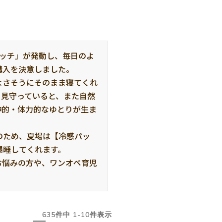
イッチ」が発動し、毎日のよ
入を決意しました。

よさそうにそのまま寝てくれ
く見守っていると、また自然
神的・体力的なゆとりが生ま
のため、夏場は【冷感パッ
睡してくれます。

お悩みの方や、ワンオペ育児
635
件中
1
-
10
件表示