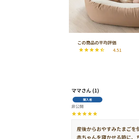
4.51
ママ
1
購入者
非公開
産後からおやすみたまごを使
赤ちゃんを寝かせる時に、