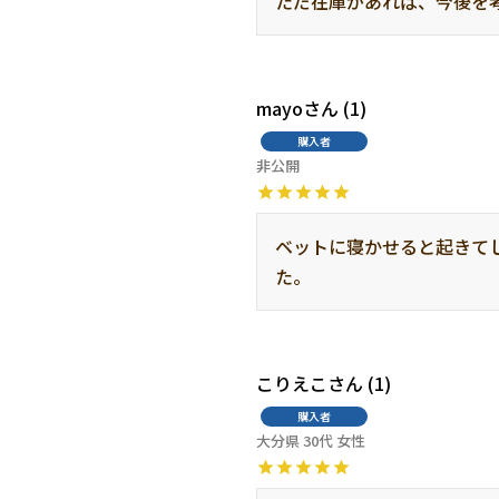
ただ在庫があれば、今後を考
mayo
1
購入者
非公開
ベットに寝かせると起きて
た。
こりえこ
1
購入者
大分県
30代
女性