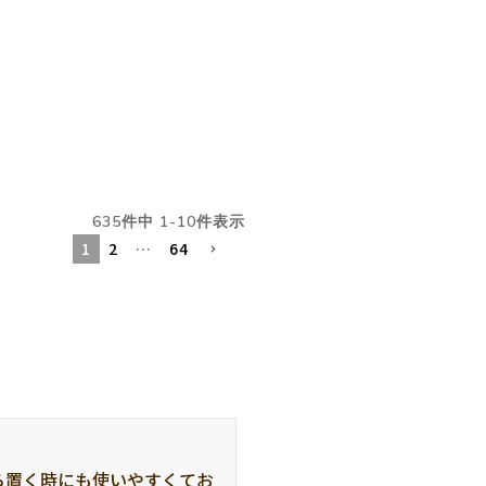
635
件中
1
-
10
件表示
1
2
…
64
ら置く時にも使いやすくてお