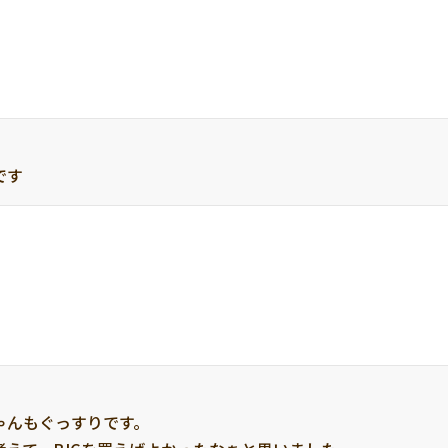
です
んもぐっすりです。
