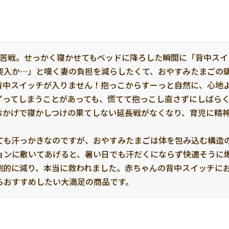
に苦戦。せっかく寝かせてもベッドに降ろした瞬間に「背中ス
突入か…」と嘆く妻の負担を減らしたくて、おやすみたまごの購
背中スイッチが入りません！抱っこからすーっと自然に、心地
ずってしまうことがあっても、慌てて抱っこし直さずにしばら
おかげで寝かしつけの果てしない延長戦がなくなり、育児に精
ても汗っかきなのですが、おやすみたまごは体を包み込む構造
ョンに敷いてあげると、暑い日でも汗だくにならず快適そうに爆
劇的に減り、本当に救われました。赤ちゃんの背中スイッチに
らおすすめしたい大満足の商品です。