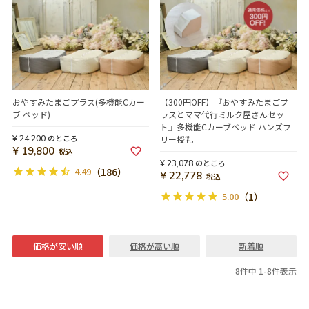
おやすみたまごプラス(多機能Cカー
【300円OFF】『おやすみたまごプ
ブ ベッド)
ラスとママ代行ミルク屋さんセッ
ト』多機能Cカーブベッド ハンズフ
のところ
¥
24,200
リー授乳
¥
19,800
税込
のところ
¥
23,078
4.49
（186）
¥
22,778
税込
5.00
（1）
価格が安い順
価格が高い順
新着順
8
件中
1
-
8
件表示