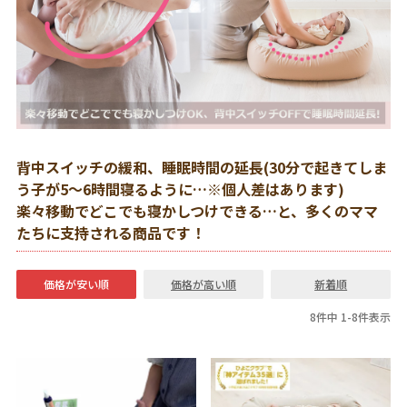
背中スイッチの緩和、睡眠時間の延長(30分で起きてしま
う子が5～6時間寝るように…※個人差はあります)
楽々移動でどこでも寝かしつけできる…と、多くのママ
たちに支持される商品です！
価格が安い順
価格が高い順
新着順
8
件中
1
-
8
件表示