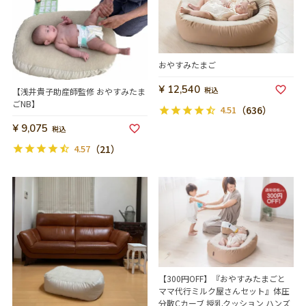
おやすみたまご
¥
12,540
税込
【浅井貴子助産師監修 おやすみたま
ごNB】
4.51
（636）
¥
9,075
税込
4.57
（21）
【300円OFF】『おやすみたまごと
ママ代行ミルク屋さんセット』体圧
分散Cカーブ 授乳クッション ハンズ