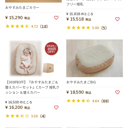
フリー授乳
おやすみたまごカラー
のところ
¥
15,818
¥
15,290
税込
¥
15,518
税込
4.72
（18）
5.00
（5）
【300円OFF】『おやすみたまご＆
おやすみたまごBIG
替えカバーセット』Cカーブ 授乳ク
¥
18,590
ッション ＆替えカバー
税込
4.64
（69）
のところ
¥
16,500
¥
16,200
税込
3.50
（4）