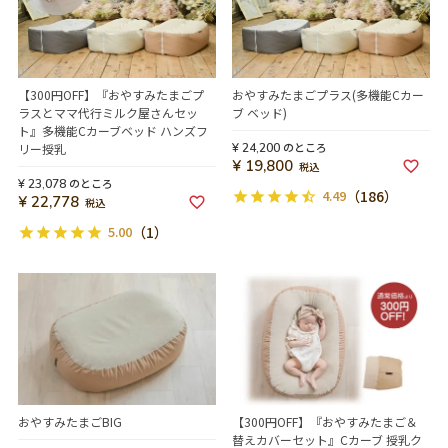
【300円OFF】『おやすみたまごプ
おやすみたまごプラス(多機能Cカー
ラスとママ代行ミルク屋さんセッ
ブ ベッド)
ト』多機能Cカーブベッド ハンズフ
のところ
リー授乳
¥
24,200
¥
19,800
税込
のところ
¥
23,078
4.49
（186）
¥
22,778
税込
5.00
（1）
おやすみたまごBIG
【300円OFF】『おやすみたまご＆
替えカバーセット』Cカーブ 授乳ク