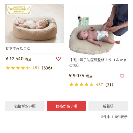
おやすみたまご
¥
12,540
税込
【浅井貴子助産師監修 おやすみたま
ごNB】
4.51
（636）
¥
9,075
税込
4.57
（21）
価格が安い順
価格が高い順
新着順
8
件中
1
-
8
件表示