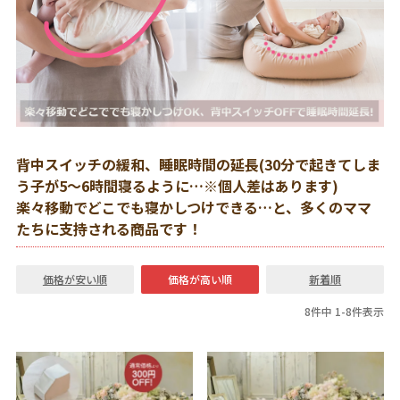
背中スイッチの緩和、睡眠時間の延長(30分で起きてしま
う子が5～6時間寝るように…※個人差はあります)
楽々移動でどこでも寝かしつけできる…と、多くのママ
たちに支持される商品です！
価格が安い順
価格が高い順
新着順
8
件中
1
-
8
件表示