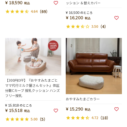
¥
18,590
ッション ＆替えカバー
税込
4.64
（69）
のところ
¥
16,500
¥
16,200
税込
3.50
（4）
【300円OFF】『おやすみたまごと
ママ代行ミルク屋さんセット』体圧
分散Cカーブ 授乳クッション ハンズ
フリー授乳
おやすみたまごカラー
のところ
¥
15,818
¥
15,290
税込
¥
15,518
税込
4.72
（18）
5.00
（5）