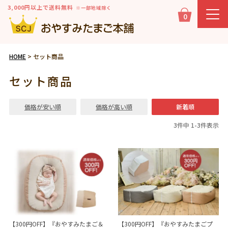
3,000円以上で送料無料
※一部地域除く
0
HOME
セット商品
セット商品
価格が安い順
価格が高い順
新着順
3
件中
1
-
3
件表示
【300円OFF】『おやすみたまご＆
【300円OFF】『おやすみたまごプ