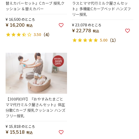
替えカバーセット』Cカーブ 授乳ク
ラスとママ代行ミルク屋さんセッ
ッション ＆替えカバー
ト』多機能Cカーブベッド ハンズフ
リー授乳
のところ
¥
16,500
¥
16,200
のところ
¥
23,078
税込
¥
22,778
税込
3.50
（4）
5.00
（1）
【300円OFF】『おやすみたまごと
ママ代行ミルク屋さんセット』体圧
分散Cカーブ 授乳クッション ハンズ
フリー授乳
のところ
¥
15,818
¥
15,518
税込