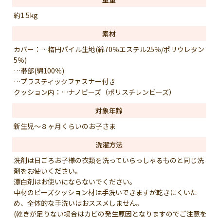
約1.5kg
素材
カバー：…楕円パイル生地(綿70％エステル25％/ポリウレタン
5％)
…帯部(綿100％)
…プラスティックファスナー付き
クッション内：…ナノビーズ（ポリスチレンビーズ）
対象年齢
新生児～８ヶ月くらいのお子さま
洗濯方法
洗剤は日ごろお子様の衣類を洗っていらっしゃるものと同じ洗
剤をお使いください。
漂白剤はお使いにならないでください。
中材のビーズクッション材は手洗いできますが乾きにくいた
め、全体的な手洗いはおススメしません。
(乾きが足りない場合はカビの発生原因となりますのでご注意を