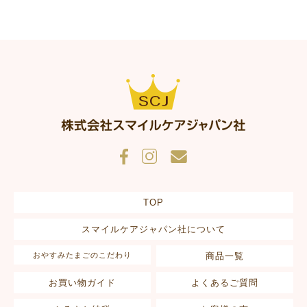
寝かせる時布団よりも目覚める回数が少ないと思います。も
う少しで3ヶ月で6.3kgの息子だとジャストフィットくらいで
す笑もっと早く買えばよかったー
非公開
あーちゃん
1
購入者
2人目妊娠中にプレママイベントでおやすみたまごを知り購入
させてもらったが、あまり寝てくれない。
TOP
スマイルケアジャパン社について
おやすみたまごのこだわり
商品一覧
お買い物ガイド
よくあるご質問