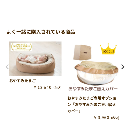
と感じています。

・ベッドに置くと背中スイッチが発動することが多かったで
すが、おやすみたまごに置くとそのまま寝てくれることが増
えました。おやすみたまごに置いても起きてしまうことはあ
よく一緒に購入されている商品
りますが、徐々に子供も慣れてきたのか、寝れる頻度が増え
てきていると思いますので、これから更に寝れるようになる
ことを期待しています。

・おやすみたまごがあるとどこでも寝かしつけができます。
家事をする際にリビングで寝かせるなどもできるので、使い
勝手がいいなと感じました。

・商品ページの紹介でもありますが、夏場は対策が必要だと
思います。私の子どもが汗っかきなのかもしれませんが、室
温25〜26℃でひんやり防水シーツを敷き、薄手の掛物をして2
おやすみたまご
時間ほど寝ていたら背中が汗でびっしょりになっていまし
¥
12,540
税込
た。商品ページにあるように赤ちゃん用の保冷ジェルを活用
したり、追加で保冷用シーツを引いたりするのがよいと思い
おやすみたまご専用オプショ
お
ます。
ン『おやすみたまご専用替え
ン
カバー』
ー
¥
3,960
税込
非公開
so
1
購入者