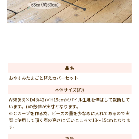
品 名
おやすみたまごと替えカバーセット
本体サイズ(約)
W68(63)×D43(42)×H19cm※パイル生地を伸ばして裁断して
います。()の数値が実寸となります。
※Ｃカーブを作る為、ビーズの量を少なめに入れてあるので実
際に使用して頂く際の高さは 低いところで13〜15cmとなりま
す。
重量