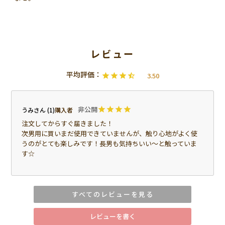
3.50
非公開
うみ
1
購入者
注文してからすぐ届きました！

次男用に買いまだ使用できていませんが、触り心地がよく使
うのがとても楽しみです！長男も気持ちいい～と触っていま
す☆
東京都
30代
kk
2
購入者
すべてのレビューを見る
生後50日の子ども向けにひんやり防水シーツと合わせてこち
らを購入しました。

レビューを書く
1週間ほど使用した感想ですが、我が家では購入してよかった