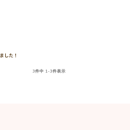
ました！
3
件中
1
-
3
件表示