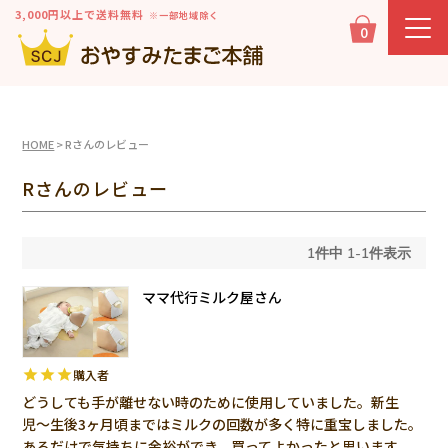
3,000円以上で送料無料
※一部地域除く
0
HOME
Rさんのレビュー
Rさんのレビュー
1
件中
1
-
1
件表示
ママ代行ミルク屋さん
購入者
どうしても手が離せない時のために使用していました。新生
児〜生後3ヶ月頃まではミルクの回数が多く特に重宝しました。
あるだけで気持ちに余裕ができ、買ってよかったと思います。