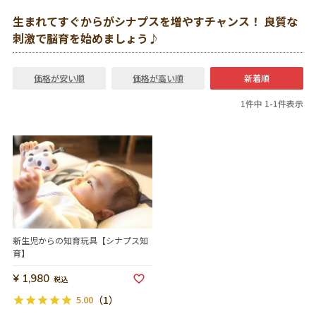
生まれてすぐからがシナプスを増やすチャンス！ 良質な
刺激で脳育を始めましょう♪
価格が安い順
価格が高い順
新着順
1
件中
1
-
1
件表示
新生児からの知育玩具【シナプス知
育】
¥
1,980
税込
5.00
（1）